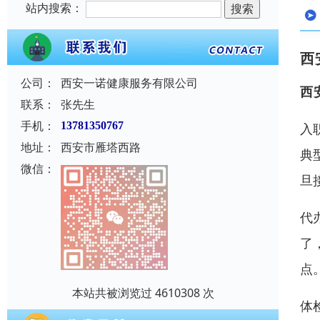
站内搜索：
西
公司：
西安一诺健康服务有限公司
西
联系：
张先生
手机：
13781350767
入
地址：
西安市雁塔西路
典
微信：
旦
代
了
点
本站共被浏览过 4610308 次
体