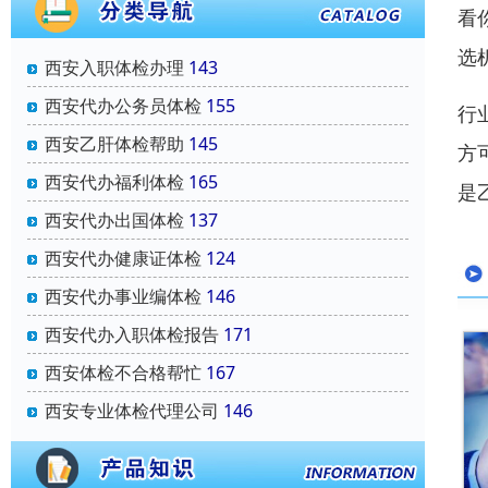
看
选
西安入职体检办理
143
西安代办公务员体检
155
行
西安乙肝体检帮助
145
方
西安代办福利体检
165
是
西安代办出国体检
137
西安代办健康证体检
124
西安代办事业编体检
146
西安代办入职体检报告
171
西安体检不合格帮忙
167
西安专业体检代理公司
146