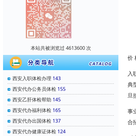
本站共被浏览过 4613600 次
价
入
西安入职体检办理
143
典
西安代办公务员体检
155
旦
西安乙肝体检帮助
145
西安代办福利体检
165
事
西安代办出国体检
137
合
西安代办健康证体检
124