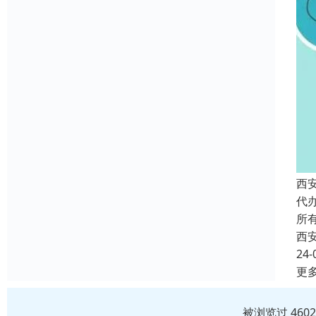
西
代
所
西
24-
更
被浏览过 460