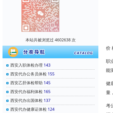
本站共被浏览过 4602638 次
价
职
西安入职体检办理
143
能
西安代办公务员体检
155
西安乙肝体检帮助
145
健
西安代办福利体检
165
量
西安代办出国体检
137
考
西安代办健康证体检
124