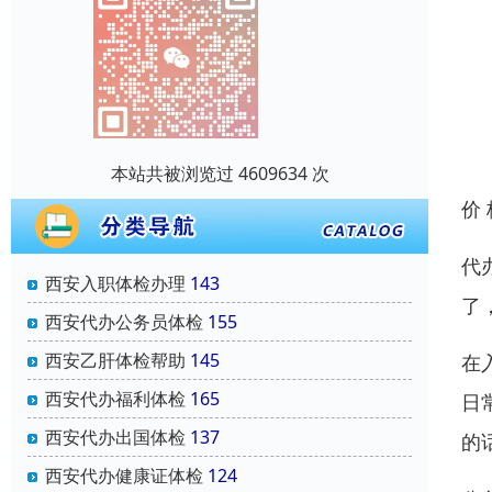
本站共被浏览过 4609634 次
价
代
西安入职体检办理
143
了
西安代办公务员体检
155
西安乙肝体检帮助
145
在
西安代办福利体检
165
日
西安代办出国体检
137
的
西安代办健康证体检
124